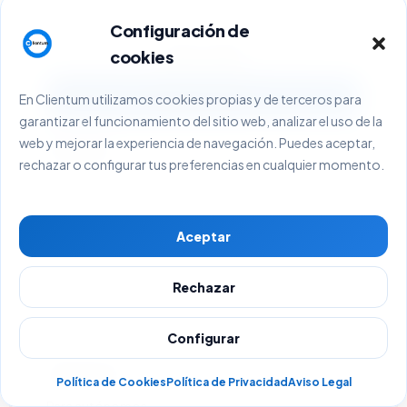
Configuración de
Iniciar sesión
cookies
Solicitar demo
En Clientum utilizamos cookies propias y de terceros para
garantizar el funcionamiento del sitio web, analizar el uso de la
web y mejorar la experiencia de navegación. Puedes aceptar,
Producto
rechazar o configurar tus preferencias en cualquier momento.
Visión general
Facturación
Aceptar
Tesorería
CRM y clientes
Rechazar
Clientum AI
Planes
Configurar
Soluciones
Política de Cookies
Política de Privacidad
Aviso Legal
Para autónomos