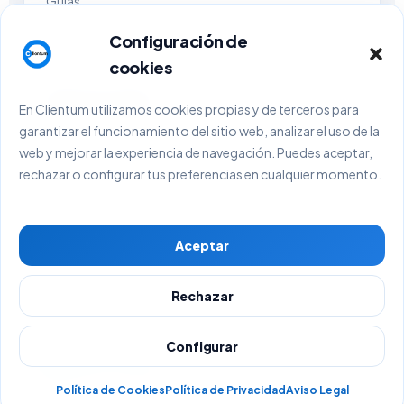
Guías
Demo
Configuración de
Contacto
cookies
Empresa y legal
En Clientum utilizamos cookies propias y de terceros para
garantizar el funcionamiento del sitio web, analizar el uso de la
Sobre Clientum
web y mejorar la experiencia de navegación. Puedes aceptar,
Sobre BlackHold Consulting
rechazar o configurar tus preferencias en cualquier momento.
Aviso Legal
Política de Privacidad
Aceptar
Política de Cookies
Términos y Condiciones
Rechazar
© 2026 Clientum. Todos los derechos reservados.
Configurar
BlackHold Consulting
info@clientum.es
www.blackholdconsulting.com
Política de Cookies
Política de Privacidad
Aviso Legal