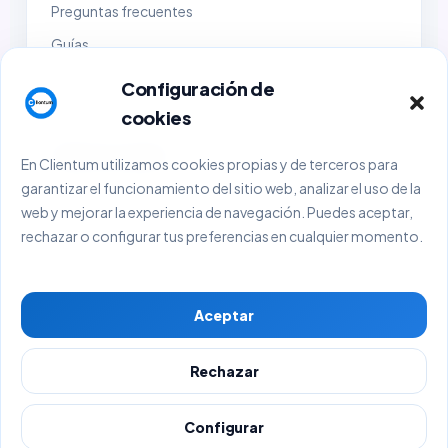
Preguntas frecuentes
Guías
Demo
Configuración de
Contacto
cookies
Empresa y legal
En Clientum utilizamos cookies propias y de terceros para
garantizar el funcionamiento del sitio web, analizar el uso de la
Sobre Clientum
web y mejorar la experiencia de navegación. Puedes aceptar,
Sobre BlackHold Consulting
rechazar o configurar tus preferencias en cualquier momento.
Aviso Legal
Política de Privacidad
Aceptar
Política de Cookies
Términos y Condiciones
Rechazar
© 2026 Clientum. Todos los derechos reservados.
Configurar
BlackHold Consulting