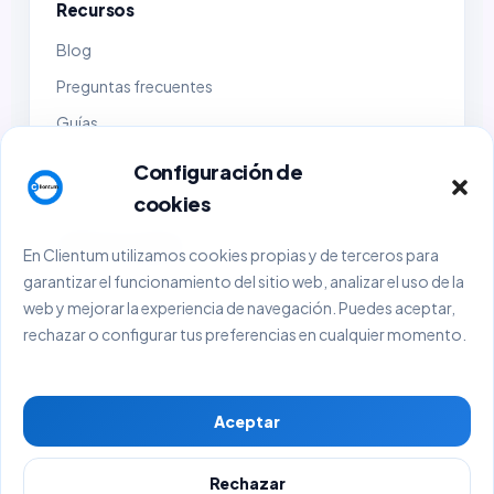
Recursos
Blog
Preguntas frecuentes
Guías
Demo
Configuración de
Contacto
cookies
Empresa y legal
En Clientum utilizamos cookies propias y de terceros para
garantizar el funcionamiento del sitio web, analizar el uso de la
Sobre Clientum
web y mejorar la experiencia de navegación. Puedes aceptar,
Sobre BlackHold Consulting
rechazar o configurar tus preferencias en cualquier momento.
Aviso Legal
Política de Privacidad
Aceptar
Política de Cookies
Términos y Condiciones
Rechazar