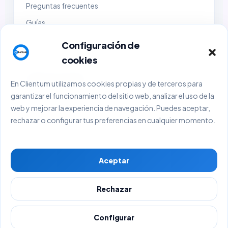
Preguntas frecuentes
Guías
Demo
Configuración de
Contacto
cookies
Empresa y legal
En Clientum utilizamos cookies propias y de terceros para
garantizar el funcionamiento del sitio web, analizar el uso de la
Sobre Clientum
web y mejorar la experiencia de navegación. Puedes aceptar,
Sobre BlackHold Consulting
rechazar o configurar tus preferencias en cualquier momento.
Aviso Legal
Política de Privacidad
Aceptar
Política de Cookies
Términos y Condiciones
Rechazar
© 2026 Clientum. Todos los derechos reservados.
Configurar
BlackHold Consulting