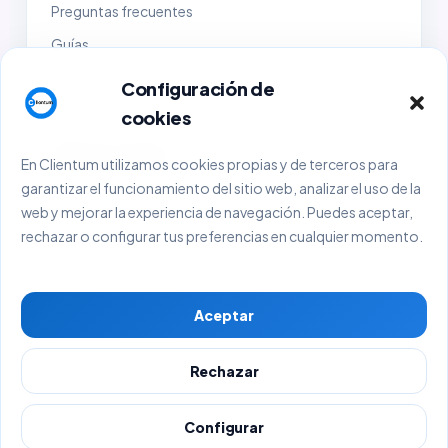
Preguntas frecuentes
Guías
Demo
Configuración de
Contacto
cookies
Empresa y legal
En Clientum utilizamos cookies propias y de terceros para
garantizar el funcionamiento del sitio web, analizar el uso de la
Sobre Clientum
web y mejorar la experiencia de navegación. Puedes aceptar,
Sobre BlackHold Consulting
rechazar o configurar tus preferencias en cualquier momento.
Aviso Legal
Política de Privacidad
Aceptar
Política de Cookies
Términos y Condiciones
Rechazar
© 2026 Clientum. Todos los derechos reservados.
Configurar
BlackHold Consulting