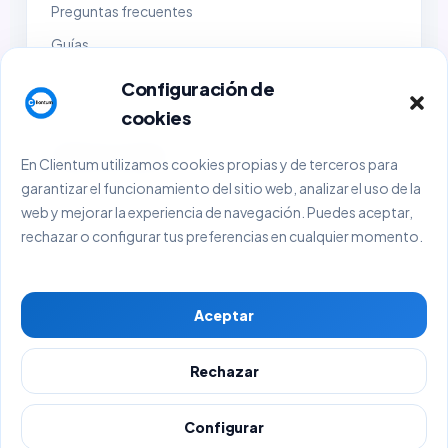
Preguntas frecuentes
Guías
Demo
Configuración de
Contacto
cookies
Empresa y legal
En Clientum utilizamos cookies propias y de terceros para
garantizar el funcionamiento del sitio web, analizar el uso de la
Sobre Clientum
web y mejorar la experiencia de navegación. Puedes aceptar,
Sobre BlackHold Consulting
rechazar o configurar tus preferencias en cualquier momento.
Aviso Legal
Política de Privacidad
Aceptar
Política de Cookies
Términos y Condiciones
Rechazar
© 2026 Clientum. Todos los derechos reservados.
Configurar
BlackHold Consulting