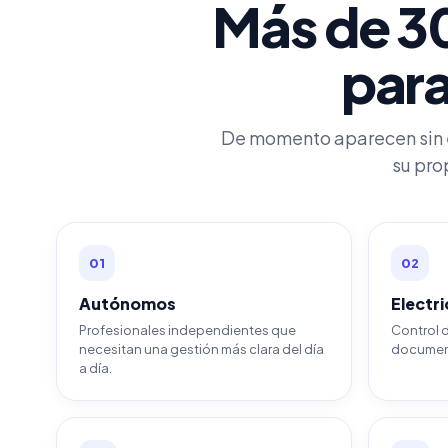
Más de 30
para
De momento aparecen sin e
su pro
01
02
Autónomos
Electri
Profesionales independientes que
Control d
necesitan una gestión más clara del día
document
a día.