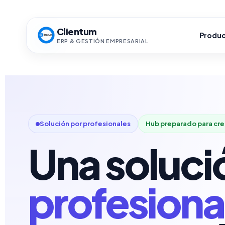
Ir
al
Clientum
Produ
contenido
ERP & GESTIÓN EMPRESARIAL
Solución por profesionales
Hub preparado para cre
Una soluci
profesiona