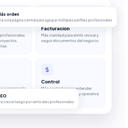
ás orden
na sola página central para agrupar múltiples perfiles profesionales
Facturación
 profesionales
Más claridad para emitir, revisar y
proyectos,
seguir documentos del negocio.
itas.
Control
jor organizada
Más contexto para entender
tactos y
mejor cobros, pagos y operativa
SEO
diaria.
a crecer luego por verticales profesionales