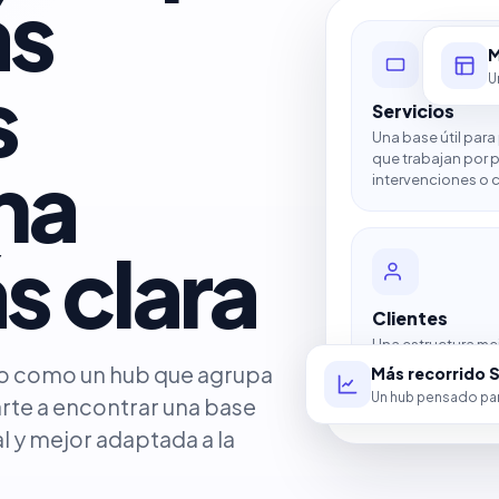
ás
M
s
U
Servicios
Una base útil para
na
que trabajan por 
intervenciones o c
s clara
Clientes
Una estructura me
para cuentas, con
do como un hub que agrupa
Más recorrido 
seguimiento.
Un hub pensado par
arte a encontrar una base
 y mejor adaptada a la