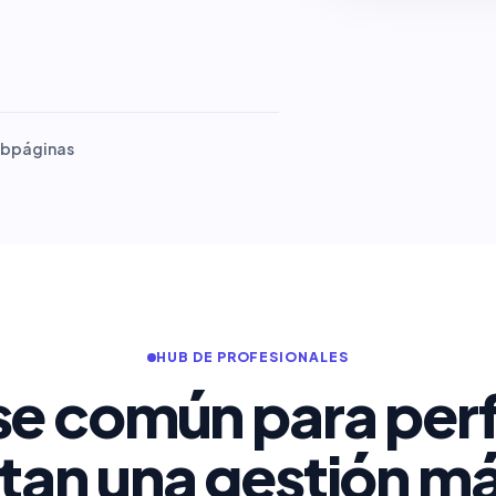
ubpáginas
HUB DE PROFESIONALES
e común para perf
tan una gestión má