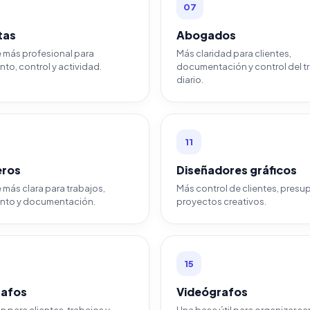
07
tas
Abogados
 más profesional para
Más claridad para clientes,
to, control y actividad.
documentación y control del t
diario.
11
eros
Diseñadores gráficos
más clara para trabajos,
Más control de clientes, presu
nto y documentación.
proyectos creativos.
15
rafos
Videógrafos