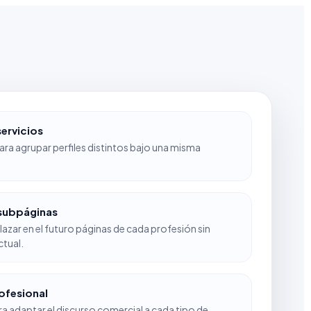
ervicios
ara agrupar perfiles distintos bajo una misma
subpáginas
azar en el futuro páginas de cada profesión sin
ctual.
ofesional
a adaptar el discurso comercial a cada tipo de