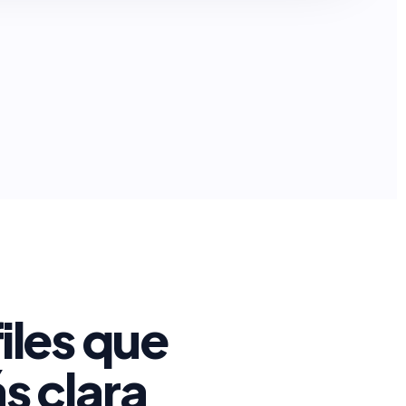
iles que
s clara