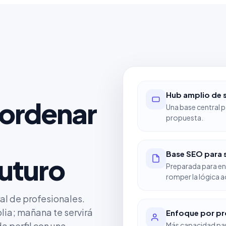
Hub amplio de s
 ordenar
Una base central p
propuesta.
Base SEO para 
futuro
Preparada para enl
romper la lógica a
al de profesionales.
lia; mañana te servirá
Enfoque por pr
a perfil con una
Más capacidad par