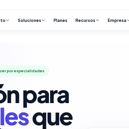
cto
Soluciones
Planes
Recursos
Empresa
cer por especialidades
ón para
les
que